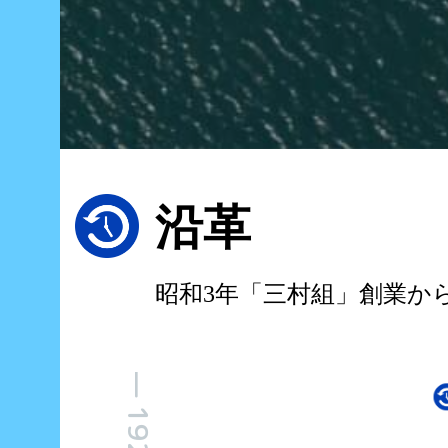
沿革
昭和3年「三村組」創業か
— 1928 —