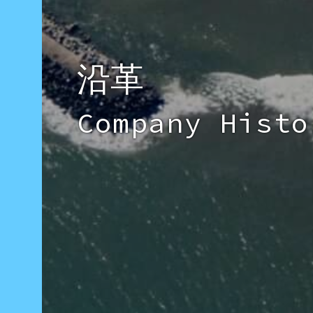
沿革
Company Histo