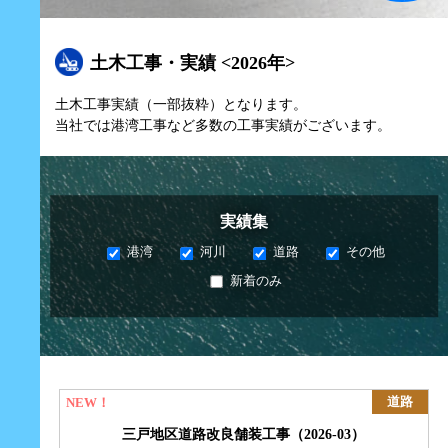
土木工事・実績 <2026年>
土木工事実績（一部抜粋）となります。
当社では港湾工事など多数の工事実績がございます。
実績集
港湾
河川
道路
その他
新着のみ
三戸地区
道路改良
舗装工事
（2026-03）