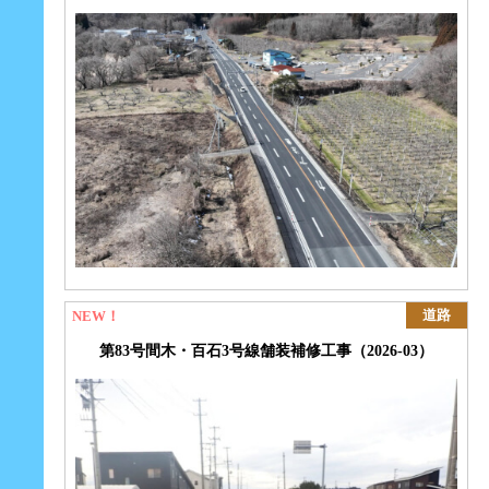
第83号
間木・百石3号線
舗装
補修工事
（2026-03）